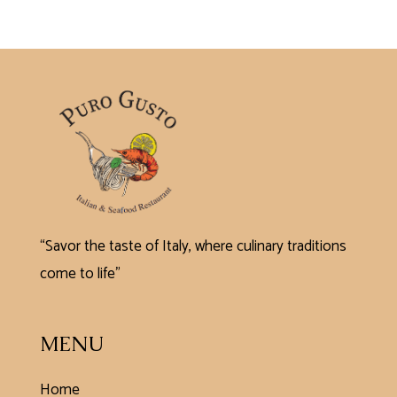
“Savor the taste of Italy, where culinary traditions
come to life”
MENU
Home