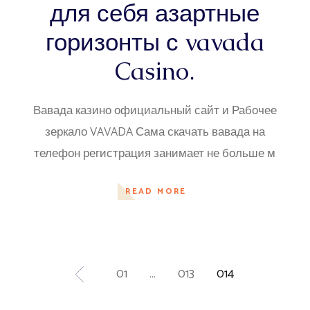
для себя азартные
горизонты с vavada
Casino.
Вавада казино официальный сайт и Рабочее
зеркало VAVADA Сама скачать вавада на
телефон регистрация занимает не больше м
READ MORE
Posts
01
…
013
014