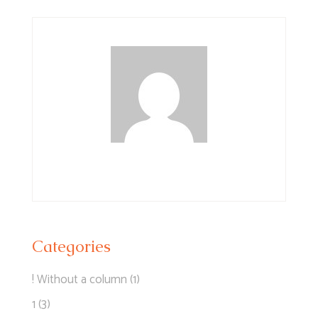
pagination
Categories
! Without a column
(1)
1
(3)