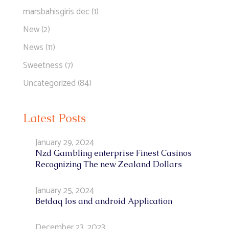
marsbahisgiris dec
(1)
New
(2)
News
(11)
Sweetness
(7)
Uncategorized
(84)
Latest Posts
January 29, 2024
Nzd Gambling enterprise Finest Casinos
Recognizing The new Zealand Dollars
January 25, 2024
Betdaq Ios and android Application
December 23, 2023