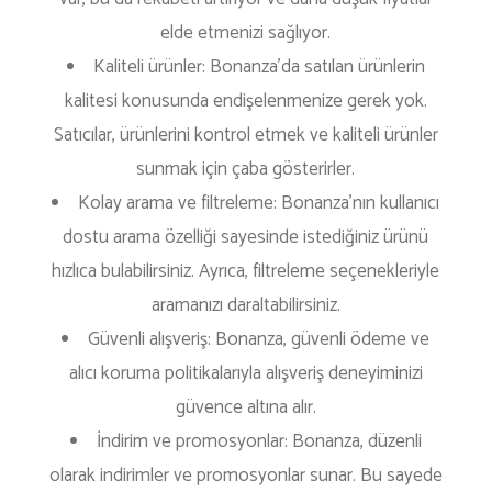
elde etmenizi sağlıyor.
Kaliteli ürünler: Bonanza’da satılan ürünlerin
kalitesi konusunda endişelenmenize gerek yok.
Satıcılar, ürünlerini kontrol etmek ve kaliteli ürünler
sunmak için çaba gösterirler.
Kolay arama ve filtreleme: Bonanza’nın kullanıcı
dostu arama özelliği sayesinde istediğiniz ürünü
hızlıca bulabilirsiniz. Ayrıca, filtreleme seçenekleriyle
aramanızı daraltabilirsiniz.
Güvenli alışveriş: Bonanza, güvenli ödeme ve
alıcı koruma politikalarıyla alışveriş deneyiminizi
güvence altına alır.
İndirim ve promosyonlar: Bonanza, düzenli
olarak indirimler ve promosyonlar sunar. Bu sayede