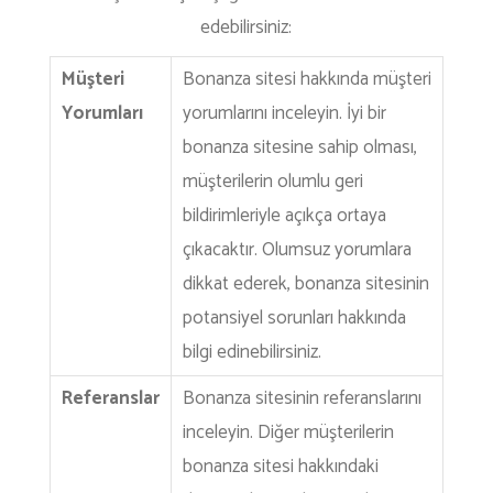
edebilirsiniz:
Müşteri
Bonanza sitesi hakkında müşteri
Yorumları
yorumlarını inceleyin. İyi bir
bonanza sitesine sahip olması,
müşterilerin olumlu geri
bildirimleriyle açıkça ortaya
çıkacaktır. Olumsuz yorumlara
dikkat ederek, bonanza sitesinin
potansiyel sorunları hakkında
bilgi edinebilirsiniz.
Referanslar
Bonanza sitesinin referanslarını
inceleyin. Diğer müşterilerin
bonanza sitesi hakkındaki