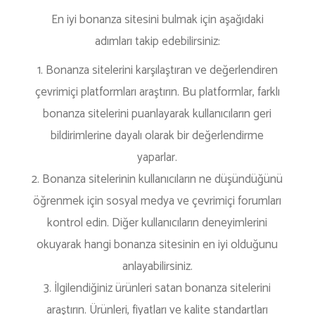
En iyi bonanza sitesini bulmak için aşağıdaki
adımları takip edebilirsiniz:
Bonanza sitelerini karşılaştıran ve değerlendiren
çevrimiçi platformları araştırın. Bu platformlar, farklı
bonanza sitelerini puanlayarak kullanıcıların geri
bildirimlerine dayalı olarak bir değerlendirme
yaparlar.
Bonanza sitelerinin kullanıcıların ne düşündüğünü
öğrenmek için sosyal medya ve çevrimiçi forumları
kontrol edin. Diğer kullanıcıların deneyimlerini
okuyarak hangi bonanza sitesinin en iyi olduğunu
anlayabilirsiniz.
İlgilendiğiniz ürünleri satan bonanza sitelerini
araştırın. Ürünleri, fiyatları ve kalite standartları