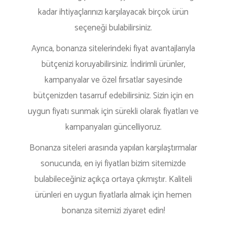
kadar ihtiyaçlarınızı karşılayacak birçok ürün
seçeneği bulabilirsiniz.
Ayrıca, bonanza sitelerindeki fiyat avantajlarıyla
bütçenizi koruyabilirsiniz. İndirimli ürünler,
kampanyalar ve özel fırsatlar sayesinde
bütçenizden tasarruf edebilirsiniz. Sizin için en
uygun fiyatı sunmak için sürekli olarak fiyatları ve
kampanyaları güncelliyoruz.
Bonanza siteleri arasında yapılan karşılaştırmalar
sonucunda, en iyi fiyatları bizim sitemizde
bulabileceğiniz açıkça ortaya çıkmıştır. Kaliteli
ürünleri en uygun fiyatlarla almak için hemen
bonanza sitemizi ziyaret edin!