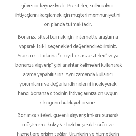
güvenilir kaynaklardır. Bu siteler, kullanıcıların
ihtiyaçlarını karşılamak için müşteri memnuniyetini
ön planda tutmaktadır.
Bonanza sitesi bulmak için, internette araştırma
yaparak farklı seçenekleri değerlendirebilirsiniz.
Arama motorlarına “en iyi bonanza siteleri” veya
“bonanza alışveriş” gibi anahtar kelimeleri kullanarak
arama yapabilirsiniz. Aynı zamanda kullanıcı
yorumlarını ve değerlendirmelerini inceleyerek
hangi bonanza sitesinin ihtiyaçlarınıza en uygun
olduğunu belirleyebilirsiniz.
Bonanza siteleri, güvenli alışveriş imkanı sunarak
müşterilere kolay ve hızlı bir şekilde ürün ve
hizmetlere erişim sağlar. Ürünlerin ve hizmetlerin