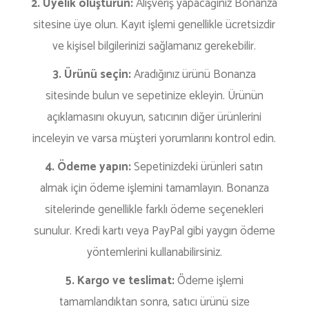
2. Üyelik oluşturun:
Alışveriş yapacağınız Bonanza
sitesine üye olun. Kayıt işlemi genellikle ücretsizdir
ve kişisel bilgilerinizi sağlamanız gerekebilir.
3. Ürünü seçin:
Aradığınız ürünü Bonanza
sitesinde bulun ve sepetinize ekleyin. Ürünün
açıklamasını okuyun, satıcının diğer ürünlerini
inceleyin ve varsa müşteri yorumlarını kontrol edin.
4. Ödeme yapın:
Sepetinizdeki ürünleri satın
almak için ödeme işlemini tamamlayın. Bonanza
sitelerinde genellikle farklı ödeme seçenekleri
sunulur. Kredi kartı veya PayPal gibi yaygın ödeme
yöntemlerini kullanabilirsiniz.
5. Kargo ve teslimat:
Ödeme işlemi
tamamlandıktan sonra, satıcı ürünü size