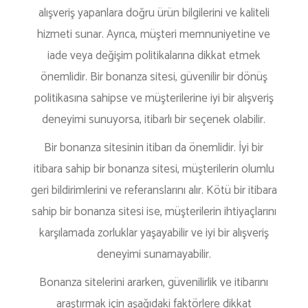
alışveriş yapanlara doğru ürün bilgilerini ve kaliteli
hizmeti sunar. Ayrıca, müşteri memnuniyetine ve
iade veya değişim politikalarına dikkat etmek
önemlidir. Bir bonanza sitesi, güvenilir bir dönüş
politikasına sahipse ve müşterilerine iyi bir alışveriş
deneyimi sunuyorsa, itibarlı bir seçenek olabilir.
Bir bonanza sitesinin itibarı da önemlidir. İyi bir
itibara sahip bir bonanza sitesi, müşterilerin olumlu
geri bildirimlerini ve referanslarını alır. Kötü bir itibara
sahip bir bonanza sitesi ise, müşterilerin ihtiyaçlarını
karşılamada zorluklar yaşayabilir ve iyi bir alışveriş
deneyimi sunamayabilir.
Bonanza sitelerini ararken, güvenilirlik ve itibarını
araştırmak için aşağıdaki faktörlere dikkat