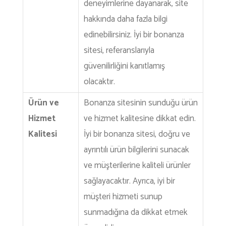
deneyimlerine dayanarak, site
hakkında daha fazla bilgi
edinebilirsiniz. İyi bir bonanza
sitesi, referanslarıyla
güvenilirliğini kanıtlamış
olacaktır.
Ürün ve
Bonanza sitesinin sunduğu ürün
Hizmet
ve hizmet kalitesine dikkat edin.
Kalitesi
İyi bir bonanza sitesi, doğru ve
ayrıntılı ürün bilgilerini sunacak
ve müşterilerine kaliteli ürünler
sağlayacaktır. Ayrıca, iyi bir
müşteri hizmeti sunup
sunmadığına da dikkat etmek