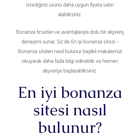
istediğiniz ürünü daha uygun fiyata satın
alabilirsiniz.
Bonanza fırsatları ve avantajlarıyla dolu bir alışveriş
deneyimi sunar. Siz de En iyi bonanza sitesi –
Bonanza siteleri nasıl bulunur başlıklı makalemizi
okuyarak daha fazla bilgi edinebilir ve hemen
alışverişe başlayabilirsiniz.
En iyi bonanza
sitesi nasıl
bulunur?